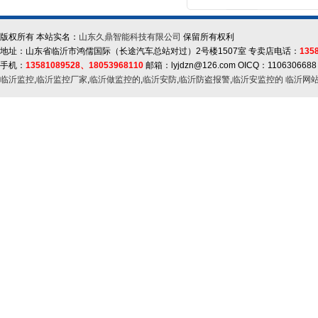
版权所有 本站实名：
山东久鼎智能科技有限公司
保留所有权利
地址：山东省临沂市鸿儒国际（长途汽车总站对过）2号楼1507室 专卖店电话：
135
手机：
13581089528、18053968110
邮箱：lyjdzn@126.com OICQ：1106306688
临沂监控
,
临沂监控厂家
,
临沂做监控的
,
临沂安防
,
临沂防盗报警
,
临沂安监控的
临沂网