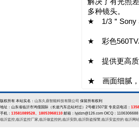
解决了有光照
多种镜头。
★ 1/3＂Sony S
★ 彩色560TV/黑
★ 提供更高
★ 画面细腻
版权所有 本站实名：
山东久鼎智能科技有限公司
保留所有权利
地址：山东省临沂市鸿儒国际（长途汽车总站对过）2号楼1507室 专卖店电话：
135
手机：
13581089528、18053968110
邮箱：lyjdzn@126.com OICQ：1106306688
临沂监控
,
临沂监控厂家
,
临沂做监控的
,
临沂安防
,
临沂防盗报警
,
临沂安监控的
临沂网