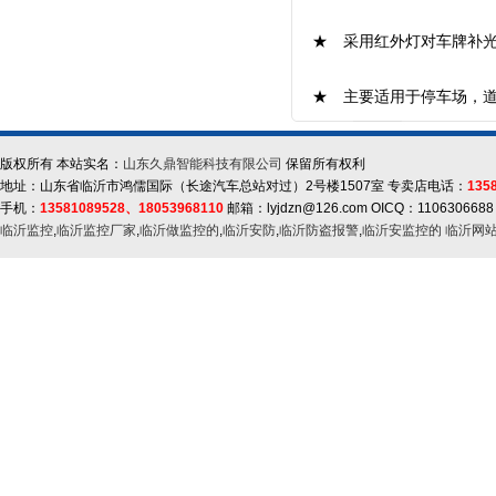
★ 采用红外灯对车牌补光
★ 主要适用于停车场，
版权所有 本站实名：
山东久鼎智能科技有限公司
保留所有权利
地址：山东省临沂市鸿儒国际（长途汽车总站对过）2号楼1507室 专卖店电话：
135
手机：
13581089528、18053968110
邮箱：lyjdzn@126.com OICQ：1106306688
临沂监控
,
临沂监控厂家
,
临沂做监控的
,
临沂安防
,
临沂防盗报警
,
临沂安监控的
临沂网